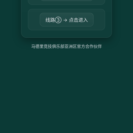
线路③ → 点击进入
马德里竞技俱乐部亚洲区官方合作伙伴